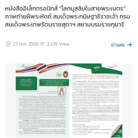
หนังสืออิเล็กทรอนิกส์ “โลกมุสลิมในสายพระเนตร”
ป
ภาพถ่ายฝีพระหัตถ์ สมเด็จพระกนิษฐาธิราชเจ้า กรม
ร
สมเด็จพระเทพรัตนราชสุดาฯ สยามบรมราชกุมารี
ะ
ก
า
27 ต.ค. 2565
2,235
View
อ่านต่อ
ศ
บ
ท
ค
ว
า
ม
ก
า