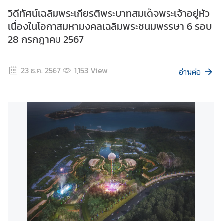
ก
วิดีทัศน์เฉลิมพระเกียรติพระบาทสมเด็จพระเจ้าอยู่หัว
ง
เนื่องในโอกาสมหามงคลเฉลิมพระชนมพรรษา 6 รอบ
สุ
28 กรกฎาคม 2567
ล
ใ
ห
23 ธ.ค. 2567
1,153
View
อ่านต่อ
ญ่
ฯ
ข้
อ
มู
ล
สำ
ห
รั
บ
ค