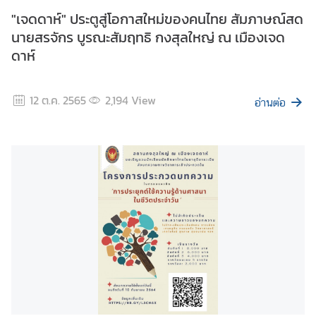
ร
"เจดดาห์" ประตูสู่โอกาสใหม่ของคนไทย สัมภาษณ์สด
2
นายสรจักร บูรณะสัมฤทธิ กงสุลใหญ่ ณ เมืองเจด
5
ดาห์
6
9
12 ต.ค. 2565
2,194
View
อ่านต่อ