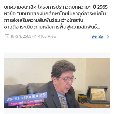
ร
บทความชนะเลิศ โครงการประกวดบทความฯ ปี 2565
เ
หัวข้อ "บทบาทของนักศึกษาไทยในซาอุดีอาระเบียใน
ลื
การส่งเสริมความสัมพันธ์ระหว่างไทยกับ
อ
ก
ซาอุดีอาระเบีย ภายหลังการฟื้นฟูความสัมพันธ์
ตั้
ทางการทูต"
16 ต.ค. 2565
4,165
View
ง
อ่านต่อ
น
อ
ก
ร
า
ช
อ
า
ณ
า
จั
ก