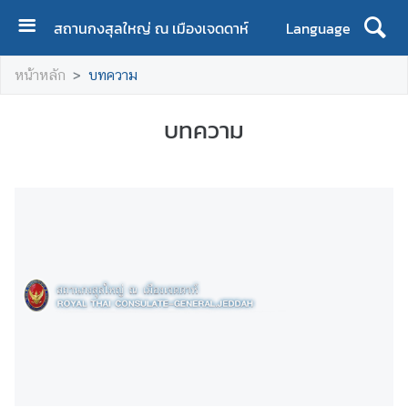
สถานกงสุลใหญ่ ณ เมืองเจดดาห์
Language
ห
หน้าหลัก
บทความ
น้
า
บทความ
แ
ร
ก
เ
กี่
ย
ว
กั
บ
ส
ถ
า
น