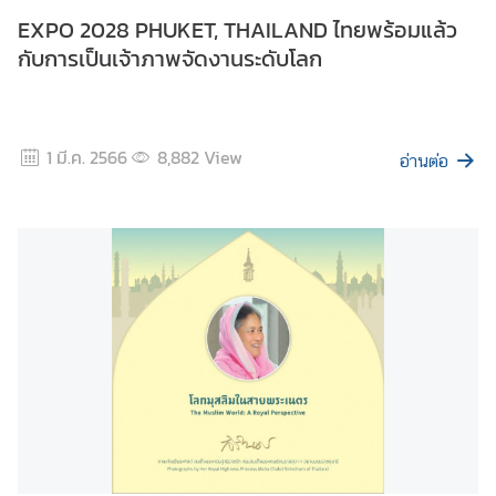
น
EXPO 2028 PHUKET, THAILAND ไทยพร้อมแล้ว
ไ
กับการเป็นเจ้าภาพจัดงานระดับโลก
ท
ย
1 มี.ค. 2566
8,882
View
อ่านต่อ
บ
ริ
ก
า
ร
ด้
า
น
ก
ง
สุ
ล